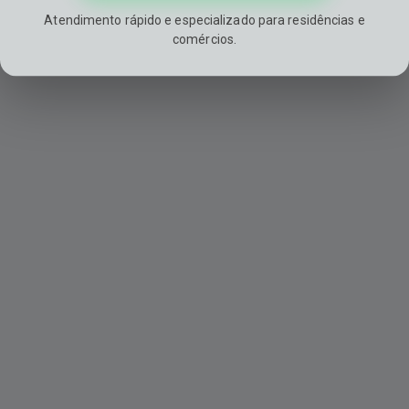
Atendimento rápido e especializado para residências e
comércios.
Compromisso Total
Atendimento transparente, ético e
eficiente, priorizando a satisfação e
segurança de nossos clientes.
Entre em Contato