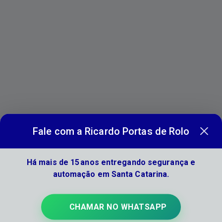
Utilizamos materiais de primeira linha e
equipamentos modernos para garantir
segurança, funcionalidade e estética.
Fale com a Ricardo Portas de Rolo
Foco em Automação
Oferecemos sistemas automatizados que
Há mais de 15 anos entregando segurança e
agregam valor ao imóvel e facilitam a
automação em Santa Catarina.
rotina dos usuários.
CHAMAR NO WHATSAPP